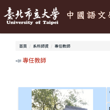
跳
到
主
要
內
容
區
首頁
系所師資
專任教師
📣
專任教師