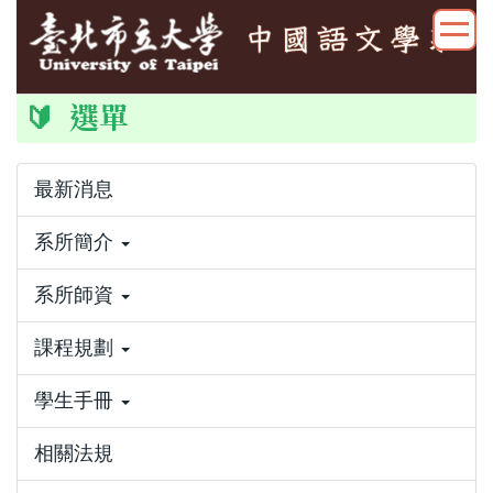
跳
到
主
要
🔰 選單
內
容
區
最新消息
系所簡介
系所師資
課程規劃
學生手冊
相關法規