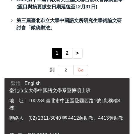
(題目與摘要繳交日期延後至12月31日)
第三屆臺北市立大學中國語文所研究生學術論文研
討會「徵稿辦法」
1
2
>
到
Go
繁體
English
臺北市立大學中國語文學系暨博碩士班
地 址：100234 臺北市中正區愛國西路1號 [勤樸樓4
樓]
聯絡人：(02) 2311-3040 轉 4412蔣助教、4413黃助教