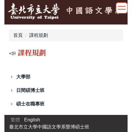
跳
到
主
要
內
首頁
課程規劃
容
區
📣
課程規劃
大學部
日間碩博士班
碩士在職專班
繁體
English
臺北市立大學中國語文學系暨博碩士班