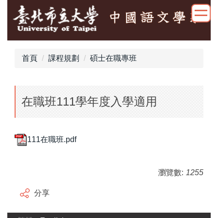
跳
到
主
要
內
首頁
課程規劃
碩士在職專班
容
區
在職班111學年度入學適用
111在職班.pdf
瀏覽數:
1255
分享