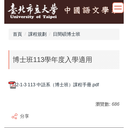
跳
到
主
要
內
首頁
課程規劃
日間碩博士班
容
區
博士班113學年度入學適用
2-1-3 113 中語系（博士班）課程手冊.pdf
瀏覽數:
686
分享