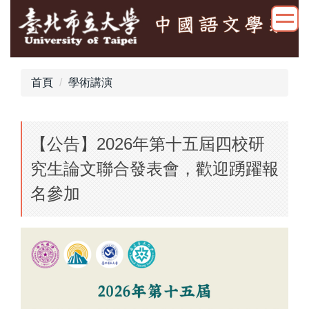
跳
到
主
要
內
首頁
學術講演
容
區
【公告】2026年第十五屆四校研
究生論文聯合發表會，歡迎踴躍報
名參加