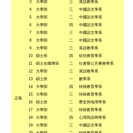
3
大學部
三
英語教學系
U
4
大學部
三
中國語文學系
U
5
大學部
二
中國語文學系
U
6
大學部
四
中國語文學系
U
7
大學部
三
中國語文學系
U
8
大學部
二
中國語文學系
U
9
大學部
三
英語教學系
U
10
碩士班
四
幼兒教育學系
G
11
碩士在職專班
二
社會暨公共事務學系
Ｍ
12
大學部
三
英語教學系
U
13
碩士班
一
數學系
G
14
大學部
四
特殊教育學系
U
15
大學部
三
特殊教育學系
U
正取
16
碩士班
二
歷史與地理學系
G
17
大學部
三
特殊教育學系
U
18
大學部
四
心理與諮商學系
U
19
大學部
三
中國語文學系
U
20
大學部
二
特殊教育學系
U