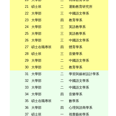
21
碩士班
二
運動教育研究所
G
22
大學部
三
中國語文學系
U
23
大學部
四
教育學系
U
24
大學部
三
英語教學系
U
25
大學部
三
英語教學系
U
26
大學部
三
中國語文學系
U
27
碩士在職專班
四
體育學系
M
28
碩士班
三
音樂學系
G
29
大學部
二
中國語文學系
U
30
大學部
二
教育學系
U
31
大學部
二
學習與媒材設計學系
U
32
大學部
二
中國語文學系
U
33
大學部
二
中國語文學系
U
34
大學部
四
音樂學系
U
35
碩士在職專班
一
數學系
M
36
大學部
四
心理與諮商學系
U
37
碩士班
一
視覺藝術學系
G