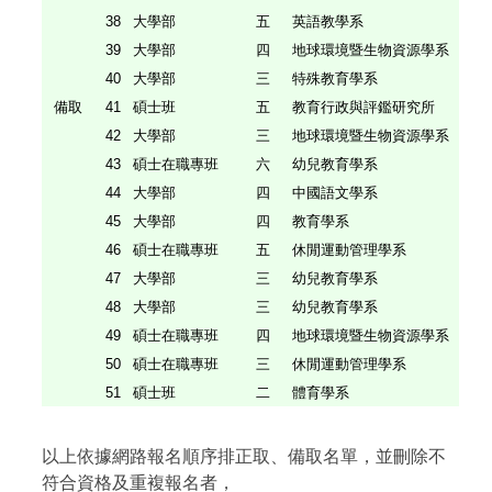
38
大學部
五
英語教學系
U
39
大學部
四
地球環境暨生物資源學系
U
40
大學部
三
特殊教育學系
U
備取
41
碩士班
五
教育行政與評鑑研究所
G
42
大學部
三
地球環境暨生物資源學系
U
43
碩士在職專班
六
幼兒教育學系
M
44
大學部
四
中國語文學系
U
45
大學部
四
教育學系
U
46
碩士在職專班
五
休閒運動管理學系
M
47
大學部
三
幼兒教育學系
U
48
大學部
三
幼兒教育學系
U
49
碩士在職專班
四
地球環境暨生物資源學系
M
50
碩士在職專班
三
休閒運動管理學系
M
51
碩士班
二
體育學系
G
以上依據網路報名順序排正取、備取名單，並刪除不
符合資格及重複報名者，