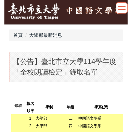
跳
到
主
要
內
首頁
大學部最新消息
容
區
【公告】臺北市立大學114學年度
「全校朗讀檢定」錄取名單
報名
錄取
學制
年級
學系
(
所
)
順序
1
大學部
二
中國語文學系
U
2
大學部
四
中國語文學系
U