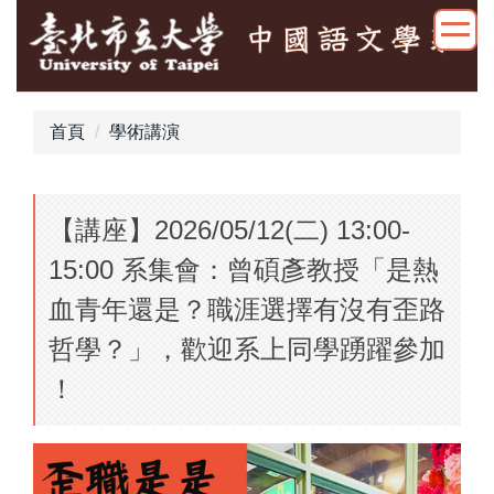
跳
到
主
要
內
首頁
學術講演
容
區
【講座】2026/05/12(二) 13:00-
15:00 系集會：曾碩彥教授「是熱
血青年還是？職涯選擇有沒有歪路
哲學？」，歡迎系上同學踴躍參加
！