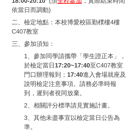
18:00-20:10
(須
全程參加
，實際結束時間
依當日而調動)
二、檢定地點：本校博愛校區勤樸樓4樓
C407教室
三、參加須知：
1、參加同學請攜帶「學生證正本」，
於檢定當日
17:20~17:40
至C407教室
門口辦理報到；
17:40
進入會場就座及
說明檢定注意事項。請務必準時報
到，遲到者視同放棄。
2、相關評分標準請見實施計畫。
3、其他未盡事宜以檢定當日公告為
準。