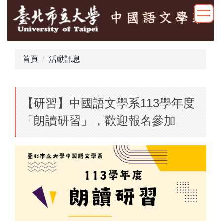
跳
到
主
要
內
首頁
活動訊息
容
區
【研習】中國語文學系113學年度
「朗讀研習」，歡迎報名參加