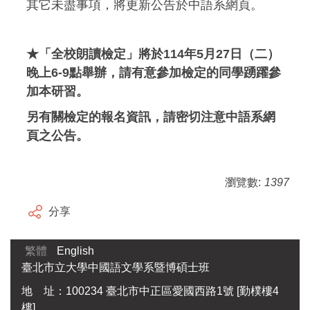
其它未盡事項，將更新公告於中語系網頁。
★「全校朗讀檢定」將於114年5月27日（二
）
晚上6-9點舉辦，請有意參加檢定的同學踴躍參
加本研習。
另有關檢定的報名資訊，請密切注意中語系網
頁之公告。
瀏覽數:
1397
分享
繁體
English
臺北市立大學中國語文學系暨博碩士班
地 址：100234 臺北市中正區愛國西路1號 [勤樸樓4
樓]