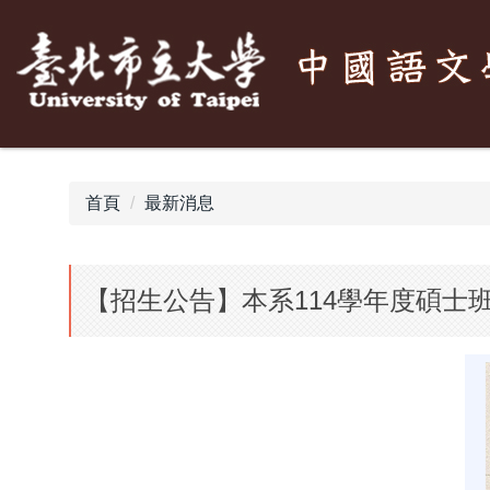
跳
到
主
要
內
容
區
首頁
最新消息
【招生公告】本系114學年度碩士