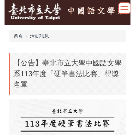
跳
到
主
要
內
首頁
活動訊息
容
區
【公告】臺北市立大學中國語文學
系113年度「硬筆書法比賽」得獎
名單