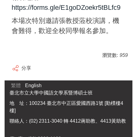
https://forms.gle/E1goDZoekr5tBLfc9
本場次特別邀請張教授蒞校演講，機
會難得，歡迎全校同學報名參加。
瀏覽數:
959
分享
繁體
English
臺北市立大學中國語文學系暨博碩士班
地 址：100234 臺北市中正區愛國西路1號 [勤樸樓4
樓]
聯絡人：(02) 2311-3040 轉 4412蔣助教、4413黃助教