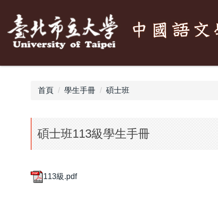
跳
到
主
要
內
容
區
首頁
學生手冊
碩士班
碩士班113級學生手冊
113級.pdf