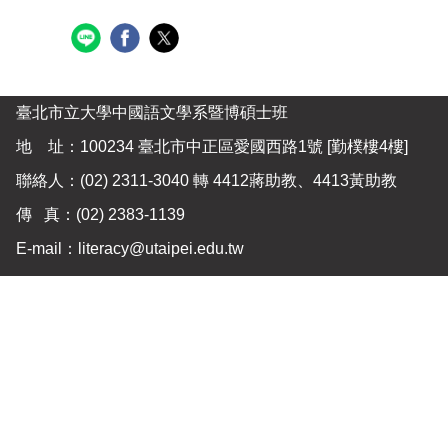
臺北市立大學中國語文學系暨博碩士班
地 址：100234 臺北市中正區愛國西路1號 [勤樸樓4樓]
聯絡人：(02) 2311-3040 轉 4412蔣助教、4413黃助教
傳 真：
(02) 2383-1139
E-mail：
literacy@utaipei.edu.tw