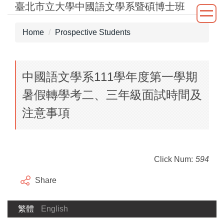
臺北市立大學中國語文學系暨碩博士班
Jump
to
the
Home
Prospective Students
main
content
block
中國語文學系111學年度第一學期
暑假轉學考二、三年級面試時間及
注意事項
Click Num:
594
Share
繁體
English