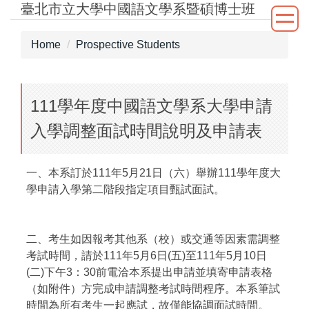
臺北市立大學中國語文學系暨碩博士班
Jump
to
the
Home
Prospective Students
main
content
block
111學年度中國語文學系大學申請
入學調整面試時間說明及申請表
一、本系訂於111年5月21日（六）舉辦111學年度大
學申請入學第二階段指定項目甄試面試。
二、考生如因報考其他系（校）或交通等因素需調整
考試時間，請於111年5月6日(五)至111年5月10日
(二)下午3：30前電洽本系提出申請並填寄申請表格
（如附件）方完成申請調整考試時間程序。本系筆試
時間為所有考生一起應試，故僅能協調面試時間。